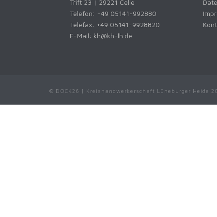
Trift 23 | 29221 Celle
Dat
Telefon:
+49 05141-992880
Imp
Telefax: +49 05141-9928820
Kont
E-Mail:
kh@kh-lh.de
© DOCK26 | Kreishandwerkerschaft Lüneburger Heide 2