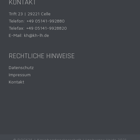
KONTAKT
Trift 23 | 29221 Celle
Telefon:
+49 05141-992880
Telefax: +49 05141-9928820
E-Mail:
kh@kh-lh.de
RECHTLICHE HINWEISE
Datenschutz
Impressum
Kontakt
© DOCK26 | Kreishandwerkerschaft Lüneburger Heide 2021