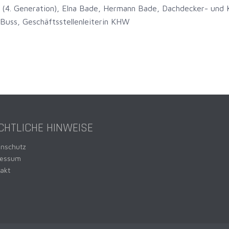
 (4. Generation), Elna Bade, Hermann Bade, Dachdecker- und
uss, Geschäftsstellenleiterin KHW
CHTLICHE HINWEISE
enschutz
ressum
akt