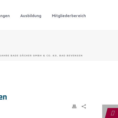
ungen
Ausbildung
Mitgliederbereich
 JAHRE BADE DÄCHER GMBH & CO. KG, BAD BEVENSEN
en