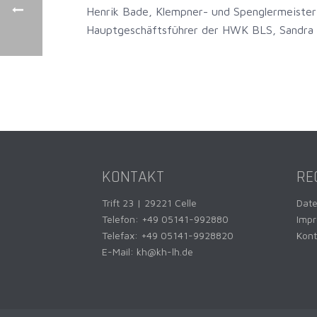
Henrik Bade, Klempner- und Spenglermeister
Hauptgeschäftsführer der HWK BLS, Sandra B
KONTAKT
RE
Trift 23 | 29221 Celle
Dat
Telefon:
+49 05141-992880
Imp
Telefax: +49 05141-9928820
Kont
E-Mail:
kh@kh-lh.de