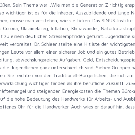
üßen. Sein Thema war „Wie man die Generation Z richtig anspr
o wichtiger ist es für die Inhaber, Auszubildende und junge 
en, müsse man verstehen, wie sie ticken. Das SINUS-Institut 
s Corona, Ukrainekrieg, Inflation, Klimawandel, Naturkatastroph
hat zu einem deutlichen Stressempfinden geführt. Jugendliche 
eit verbreitet. Dr. Schleer stellte eine Hitliste der wichtigs
ngen Leute vor allem einen sicheren Job und ein gutes Betrie
beitung, abwechslungsreiche Aufgaben, Geld, Entscheidungsspie
ss die Jugendlichen ganz unterschiedlich sind. Sieben Gruppen 
. Sie reichten von den Traditionell-Bürgerlichen, die sich am 
rwirklichung wichtiger fänden als ihre berufliche Zukunft. Zu
räftemangel und steigenden Energiekosten die Themen Bürokr
auf die hohe Bedeutung des Handwerks für Arbeits- und Ausbi
 offenes Ohr für die Handwerker. Auch wies er darauf hin, da