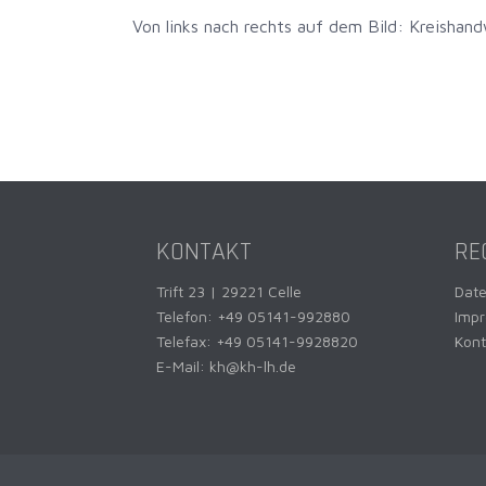
Von links nach rechts auf dem Bild: Kreishan
KONTAKT
RE
Trift 23 | 29221 Celle
Dat
Telefon:
+49 05141-992880
Imp
Telefax: +49 05141-9928820
Kont
E-Mail:
kh@kh-lh.de