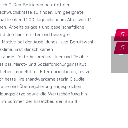
icht“. Den Betrieben bereitet der
Nachwuchskräfte zu finden. Um geeignete
hatte über 1.200 Jugendliche im Alter von 14
en, Arbeitslosigkeit und gesellschaftliche
sind durchaus ernster und besorgter
ten Motive bei der Ausbildungs- und Berufswahl
bsklima. Erst danach kämen
lräume, feste Ansprechpartner und flexible
hat das Markt- und Sozialforschungsinstitut
Lebensmodell ihrer Eltern orientieren, bis zu
vor hatte Kreishandwerksmeisterin Claudia
atie und Überregulierung angesprochen.
ldungsplätze sowie die Wertschöpfung hin
ss im Sommer der Ersatzbau der BBS II