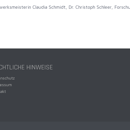
dwerksmeisterin Claudia Schmidt, Dr. Christoph Schleer, Forsch
CHTLICHE HINWEISE
enschutz
ressum
akt