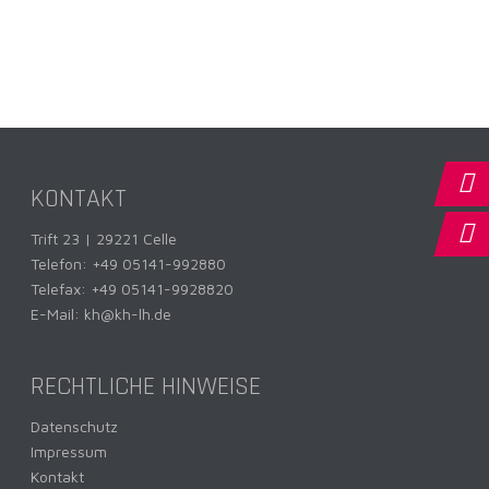
KONTAKT
Trift 23 | 29221 Celle
Telefon:
+49 05141-992880
Telefax: +49 05141-9928820
E-Mail:
kh@kh-lh.de
RECHTLICHE HINWEISE
Datenschutz
Impressum
Kontakt