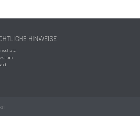
CHTLICHE HINWEISE
enschutz
ressum
akt
021