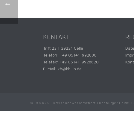
KONTAKT
RE
Trift 23 | 29221 Celle
Dat
Telefon:
+49 05141-992880
Imp
Telefax: +49 05141-9928820
Kont
E-Mail:
kh@kh-lh.de
© DOCK26 | Kreishandwerkerschaft Lüneburger Heide 2