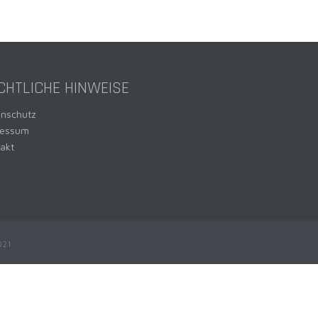
CHTLICHE HINWEISE
enschutz
ressum
akt
021