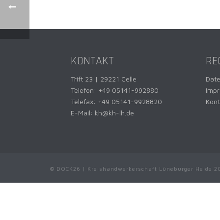
KONTAKT
RE
Trift 23 | 29221 Celle
Dat
Telefon:
+49 05141-992880
Imp
Telefax: +49 05141-9928820
Kont
E-Mail:
kh@kh-lh.de
© DOCK26 | Kreishandwerkerschaft Lüneburger Heide 2