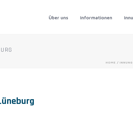
Über uns
Informationen
Inn
BURG
HOME
/
INNUNG
Lüneburg