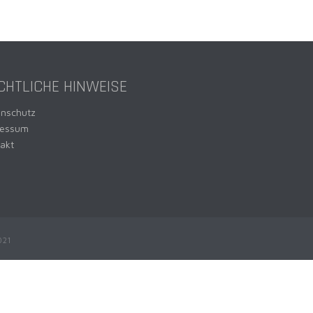
CHTLICHE HINWEISE
enschutz
ressum
akt
021