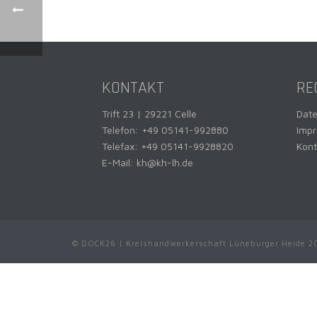
KONTAKT
RE
Trift 23 | 29221 Celle
Dat
Telefon:
+49 05141-992880
Imp
Telefax: +49 05141-9928820
Kont
E-Mail:
kh@kh-lh.de
© DOCK26 | Kreishandwerkerschaft Lüneburger Heide 2