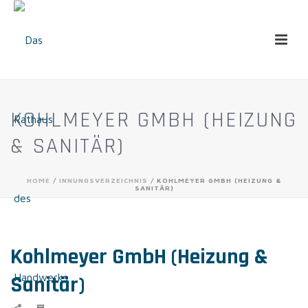
KOHLMEYER GMBH (HEIZUNG
& SANITÄR)
HOME
/
INNUNGSVERZEICHNIS
/ KOHLMEYER GMBH (HEIZUNG &
SANITÄR)
Kohlmeyer GmbH (Heizung &
Sanitär)