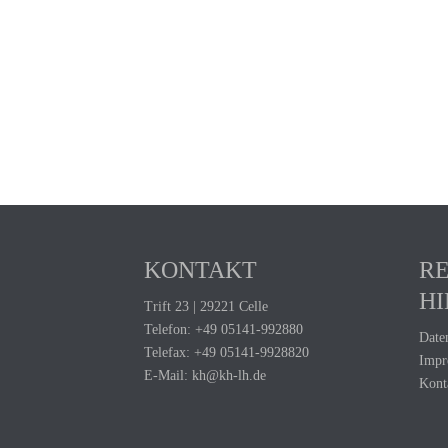
KONTAKT
R
HI
Trift 23 | 29221 Celle
Telefon:
+49 05141-992880
Date
Telefax: +49 05141-9928820
Impr
E-Mail:
kh@kh-lh.de
Kont