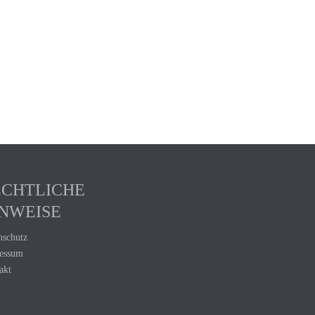
ECHTLICHE
NWEISE
nschutz
essum
akt