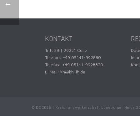
KONTAKT
RE
Trift 23 | 29221 Celle
Dat
Telefon:
+49 05141-992880
Imp
Telefax: +49 05141-9928820
Kont
E-Mail:
kh@kh-lh.de
© DOCK26 | Kreishandwerkerschaft Lüneburger Heide 2