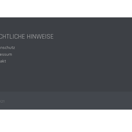
CHTLICHE HINWEISE
enschutz
ressum
akt
021