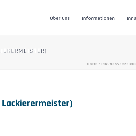
Über uns
Informationen
Inn
KIERERMEISTER)
HOME
/
INNUNGSVERZEICH
 Lackierermeister)