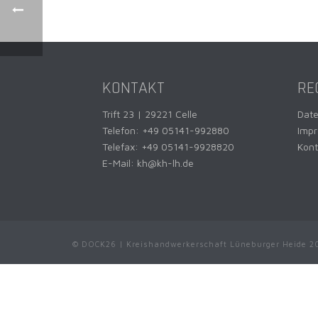
KONTAKT
RE
Trift 23 | 29221 Celle
Dat
Telefon:
+49 05141-992880
Imp
Telefax: +49 05141-9928820
Kont
E-Mail:
kh@kh-lh.de
© DOCK26 | Kreishandwerkerschaft Lüneburger Heide 2