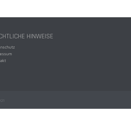
CHTLICHE HINWEISE
enschutz
ressum
akt
021