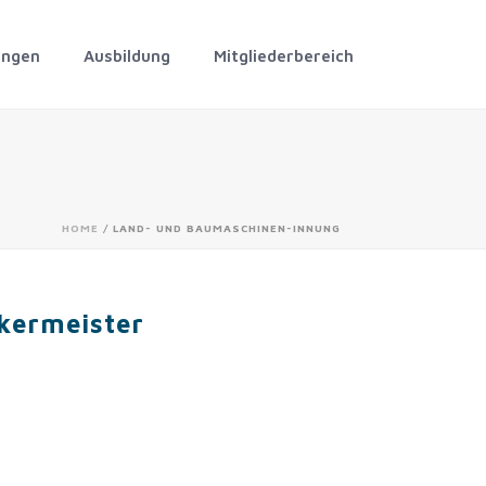
ungen
Ausbildung
Mitgliederbereich
HOME
/
LAND- UND BAUMASCHINEN-INNUNG
kermeister