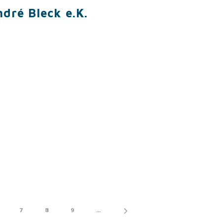
ndré Bleck e.K.
7
8
9
...