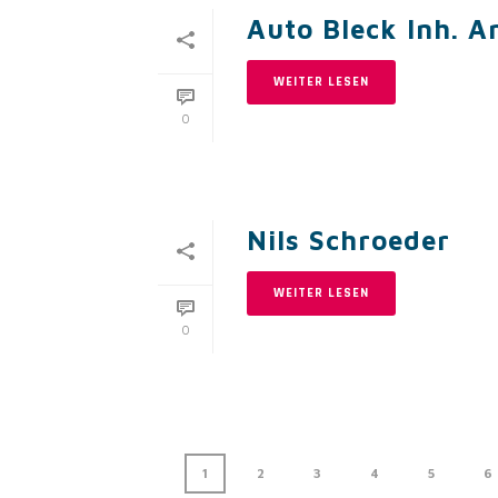
Auto Bleck Inh. A
WEITER LESEN
0
Nils Schroeder
WEITER LESEN
0
1
2
3
4
5
6