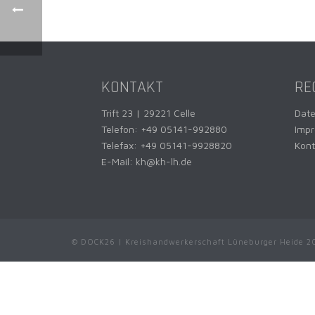
KONTAKT
RE
Trift 23 | 29221 Celle
Dat
Telefon:
+49 05141-992880
Imp
Telefax: +49 05141-9928820
Kont
E-Mail:
kh@kh-lh.de
© DOCK26 | Kreishandwerkerschaft Lüneburger Heide 2