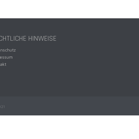
CHTLICHE HINWEISE
enschutz
ressum
akt
021