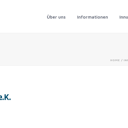
Über uns
Informationen
Inn
HOME
/
IN
e.K.