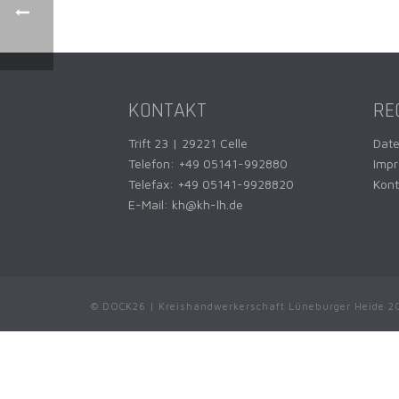
KONTAKT
RE
Trift 23 | 29221 Celle
Dat
Telefon:
+49 05141-992880
Imp
Telefax: +49 05141-9928820
Kont
E-Mail:
kh@kh-lh.de
© DOCK26 | Kreishandwerkerschaft Lüneburger Heide 2