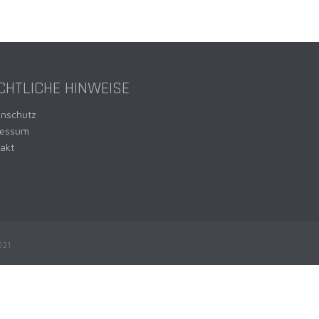
CHTLICHE HINWEISE
enschutz
ressum
akt
021