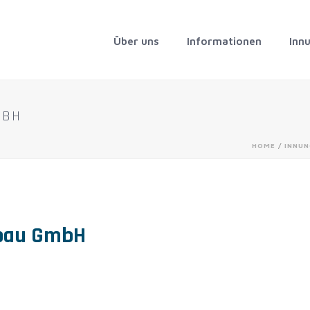
Über uns
Informationen
Inn
MBH
HOME
/
INNUN
bau GmbH