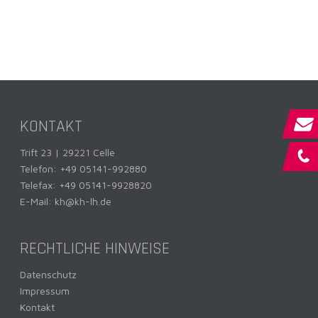
KONTAKT
Trift 23 | 29221 Celle
Telefon:
+49 05141-992880
Telefax: +49 05141-9928820
E-Mail:
kh@kh-lh.de
RECHTLICHE HINWEISE
Datenschutz
Impressum
Kontakt