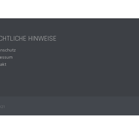
CHTLICHE HINWEISE
enschutz
ressum
akt
021