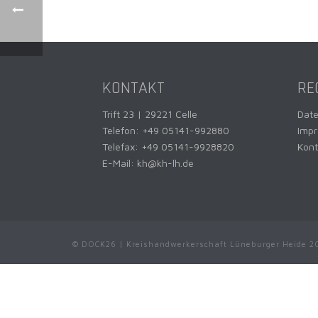
KONTAKT
RE
Trift 23 | 29221 Celle
Dat
Telefon:
+49 05141-992880
Imp
Telefax: +49 05141-9928820
Kont
E-Mail:
kh@kh-lh.de
© DOCK26 | Kreishandwerkerschaft Lüneburger Heide 2