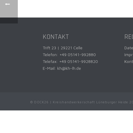
KONTAKT
RE
Trift 23 | 29221 Celle
Dat
Telefon:
+49 05141-992880
Imp
Telefax: +49 05141-9928820
Kont
E-Mail:
kh@kh-lh.de
© DOCK26 | Kreishandwerkerschaft Lüneburger Heide 2