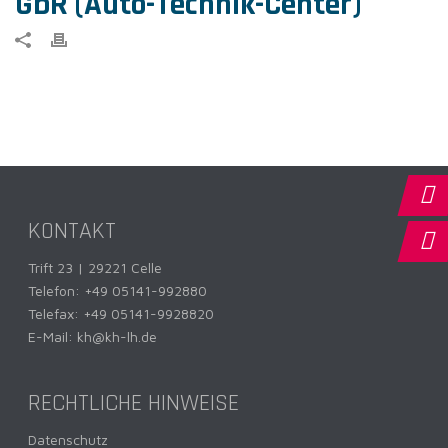
GbR (Auto-Technik-Center)
KONTAKT
Trift 23 | 29221 Celle
Telefon:
+49 05141-992880
Telefax: +49 05141-9928820
E-Mail:
kh@kh-lh.de
RECHTLICHE HINWEISE
Datenschutz