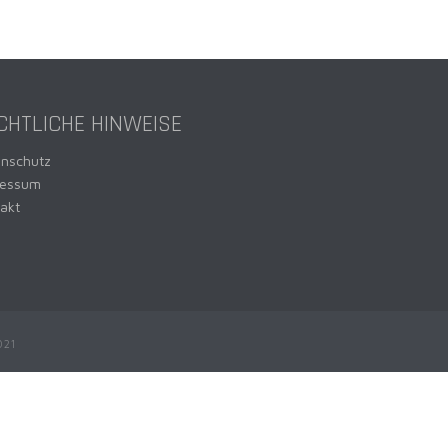
CHTLICHE HINWEISE
enschutz
ressum
akt
021