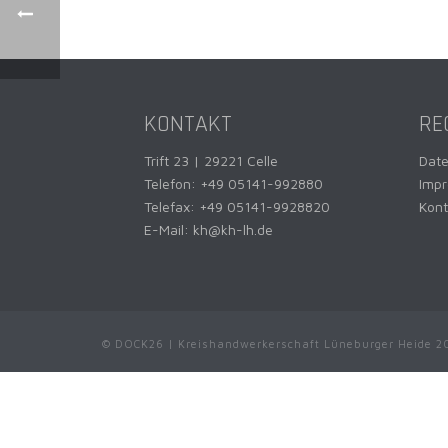
KONTAKT
RE
Trift 23 | 29221 Celle
Dat
Telefon:
+49 05141-992880
Imp
Telefax: +49 05141-9928820
Kont
E-Mail:
kh@kh-lh.de
© DOCK26 | Kreishandwerkerschaft Lüneburger Heide 2