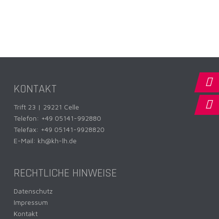
KONTAKT
Trift 23 | 29221 Celle
Telefon:
+49 05141-992880
Telefax: +49 05141-9928820
E-Mail:
kh@kh-lh.de
RECHTLICHE HINWEISE
Datenschutz
Impressum
Kontakt