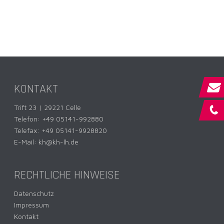
KONTAKT
Trift 23 | 29221 Celle
Telefon:
+49 05141-992880
Telefax: +49 05141-9928820
E-Mail:
kh@kh-lh.de
RECHTLICHE HINWEISE
Datenschutz
Impressum
Kontakt