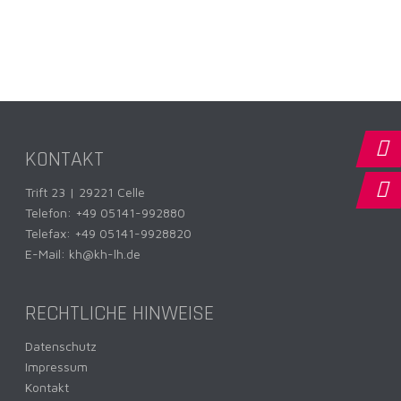
KONTAKT
Trift 23 | 29221 Celle
Telefon:
+49 05141-992880
Telefax: +49 05141-9928820
E-Mail:
kh@kh-lh.de
RECHTLICHE HINWEISE
Datenschutz
Impressum
Kontakt