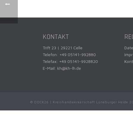
KONTAKT
RE
Trift 23 | 29221 Celle
Dat
Telefon:
+49 05141-992880
Imp
Telefax: +49 05141-9928820
Kont
E-Mail:
kh@kh-lh.de
© DOCK26 | Kreishandwerkerschaft Lüneburger Heide 2