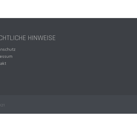
CHTLICHE HINWEISE
enschutz
ressum
akt
021