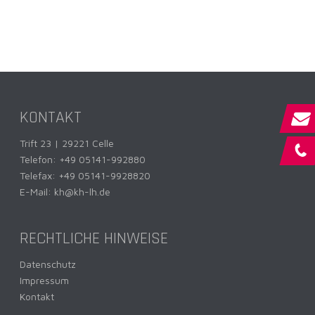
KONTAKT
Trift 23 | 29221 Celle
Telefon:
+49 05141-992880
Telefax: +49 05141-9928820
E-Mail:
kh@kh-lh.de
RECHTLICHE HINWEISE
Datenschutz
Impressum
Kontakt