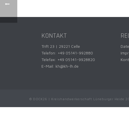
KONTAKT
RE
Trift 23 | 29221 Celle
Dat
Telefon:
+49 05141-992880
Imp
Telefax: +49 05141-9928820
Kont
E-Mail:
kh@kh-lh.de
© DOCK26 | Kreishandwerkerschaft Lüneburger Heide 2