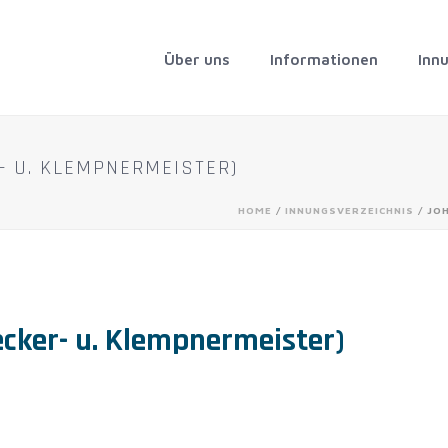
Über uns
Informationen
Inn
 U. KLEMPNERMEISTER)
HOME
/
INNUNGSVERZEICHNIS
/ JO
cker- u. Klempnermeister)