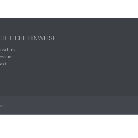
CHTLICHE HINWEISE
enschutz
ressum
akt
021