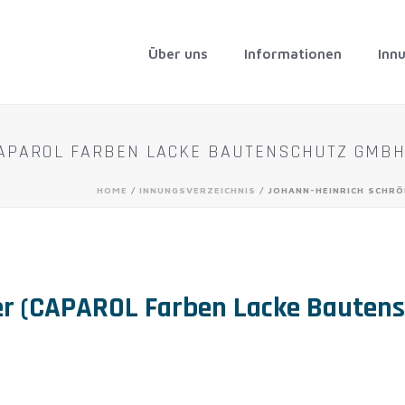
Über uns
Informationen
Inn
APAROL FARBEN LACKE BAUTENSCHUTZ GMBH
HOME
/
INNUNGSVERZEICHNIS
/ JOHANN-HEINRICH SCHRÖ
er (CAPAROL Farben Lacke Bauten