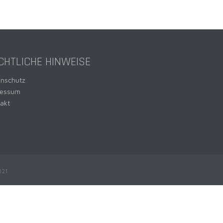
CHTLICHE HINWEISE
enschutz
ressum
akt
021