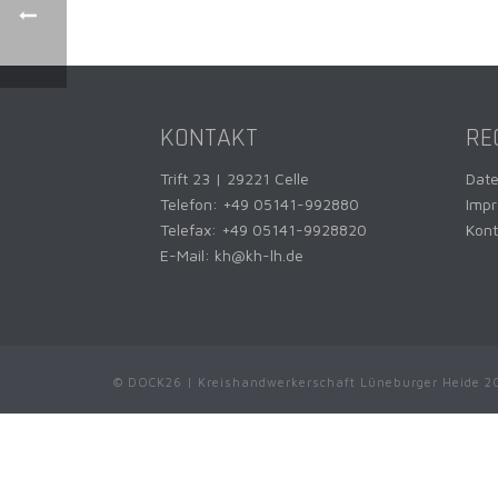
KONTAKT
RE
Trift 23 | 29221 Celle
Dat
Telefon:
+49 05141-992880
Imp
Telefax: +49 05141-9928820
Kont
E-Mail:
kh@kh-lh.de
© DOCK26 | Kreishandwerkerschaft Lüneburger Heide 2