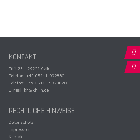
KONTAKT
Trift 23 | 29221 Celle
Telefon:
+49 05141-992880
Telefax: +49 05141-9928820
E-Mail:
kh@kh-lh.de
RECHTLICHE HINWEISE
Datenschutz
Impressum
Kontakt