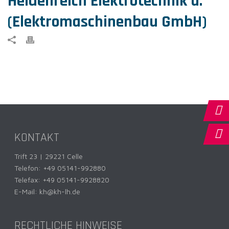
Heidenreich Elektrotechnik u.
(Elektromaschinenbau GmbH)
KONTAKT
Trift 23 | 29221 Celle
Telefon:
+49 05141-992880
Telefax: +49 05141-9928820
E-Mail:
kh@kh-lh.de
RECHTLICHE HINWEISE