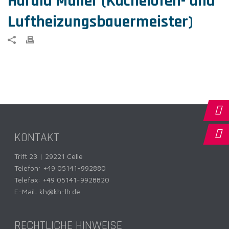
Harald Müller (Kachelofen- und
Luftheizungsbauermeister)
KONTAKT
Trift 23 | 29221 Celle
Telefon:
+49 05141-992880
Telefax: +49 05141-9928820
E-Mail:
kh@kh-lh.de
RECHTLICHE HINWEISE