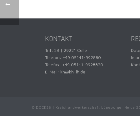
KONTAKT
RE
Trift 23 | 29221 Celle
Dat
Telefon:
+49 05141-992880
Imp
Telefax: +49 05141-9928820
Kont
E-Mail:
kh@kh-lh.de
© DOCK26 | Kreishandwerkerschaft Lüneburger Heide 2