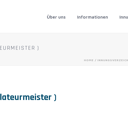
Über uns
Informationen
Inn
EURMEISTER )
HOME
/
INNUNGSVERZEIC
llateurmeister )