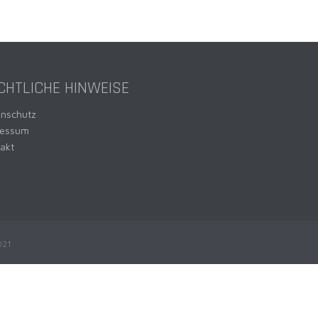
CHTLICHE HINWEISE
enschutz
ressum
akt
021