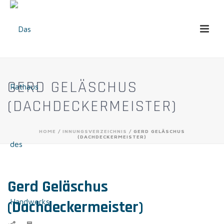
GERD GELÄSCHUS
(DACHDECKERMEISTER)
HOME
/
INNUNGSVERZEICHNIS
/ GERD GELÄSCHUS
(DACHDECKERMEISTER)
Gerd Geläschus
(Dachdeckermeister)