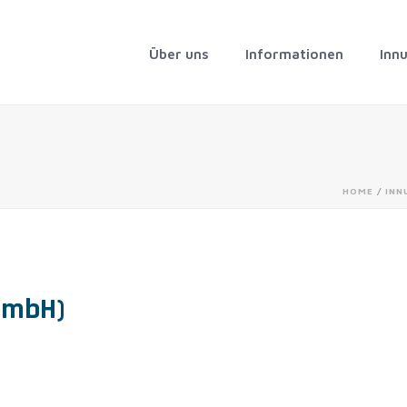
Über uns
Informationen
Inn
HOME
/
INN
GmbH)