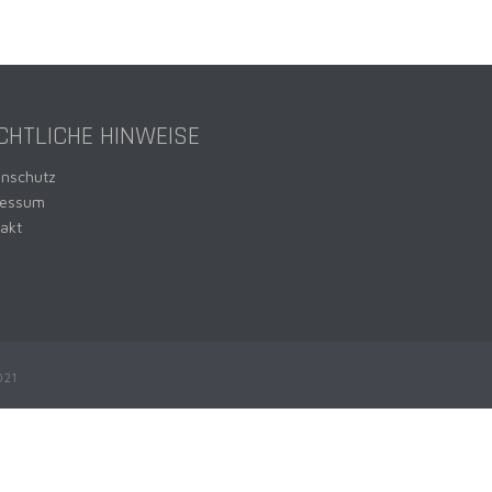
CHTLICHE HINWEISE
enschutz
ressum
akt
021