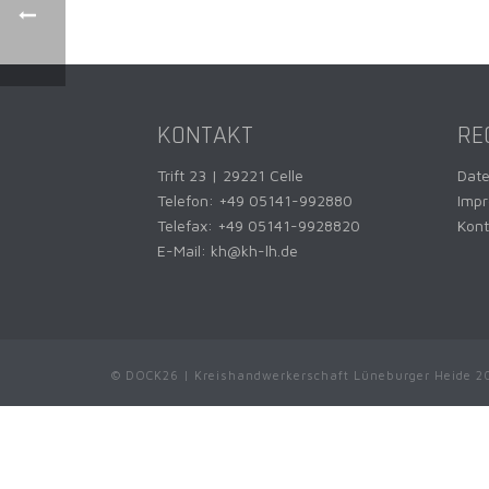
KONTAKT
RE
Trift 23 | 29221 Celle
Dat
Telefon:
+49 05141-992880
Imp
Telefax: +49 05141-9928820
Kont
E-Mail:
kh@kh-lh.de
© DOCK26 | Kreishandwerkerschaft Lüneburger Heide 2