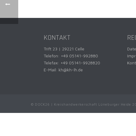
KONTAKT
RE
Trift 23 | 29221 Celle
Dat
Telefon:
+49 05141-992880
Imp
Telefax: +49 05141-9928820
Kont
E-Mail:
kh@kh-lh.de
© DOCK26 | Kreishandwerkerschaft Lüneburger Heide 2