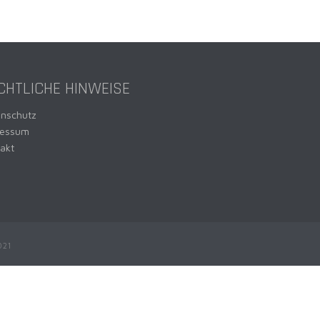
CHTLICHE HINWEISE
enschutz
ressum
akt
021