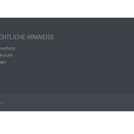
CHTLICHE HINWEISE
enschutz
ressum
akt
021