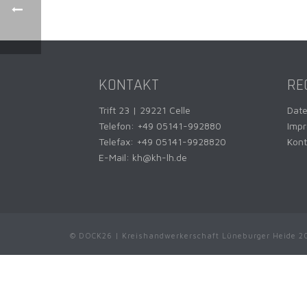
KONTAKT
RE
Trift 23 | 29221 Celle
Dat
Telefon:
+49 05141-992880
Imp
Telefax: +49 05141-9928820
Kont
E-Mail:
kh@kh-lh.de
© DOCK26 | Kreishandwerkerschaft Lüneburger Heide 2