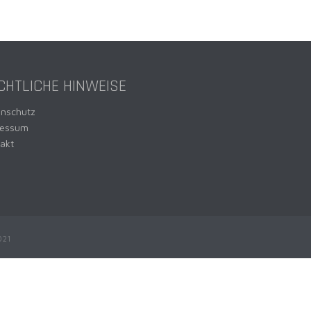
CHTLICHE HINWEISE
enschutz
ressum
akt
021