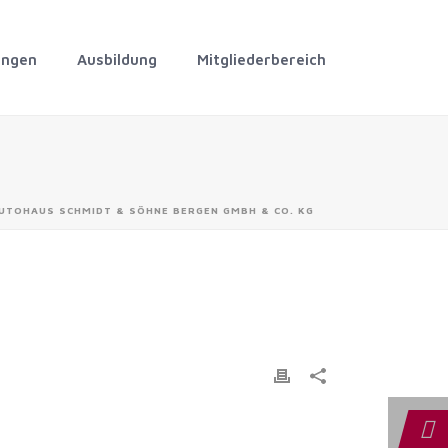
ungen
Ausbildung
Mitgliederbereich
UTOHAUS SCHMIDT & SÖHNE BERGEN GMBH & CO. KG