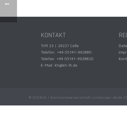
KONTAKT
RE
Trift 23 | 29221 Celle
Dat
Telefon:
+49 05141-992880
Imp
Telefax: +49 05141-9928820
Kont
E-Mail:
kh@kh-lh.de
© DOCK26 | Kreishandwerkerschaft Lüneburger Heide 2