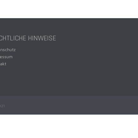
CHTLICHE HINWEISE
enschutz
ressum
akt
021