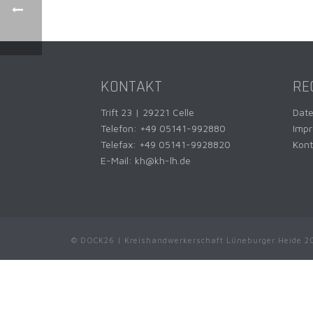
KONTAKT
RE
Trift 23 | 29221 Celle
Dat
Telefon:
+49 05141-992880
Imp
Telefax: +49 05141-9928820
Kont
E-Mail:
kh@kh-lh.de
© DOCK26 | Kreishandwerkerschaft Lüneburger Heide 2