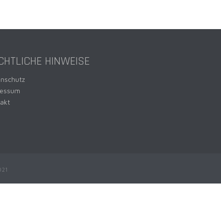
CHTLICHE HINWEISE
enschutz
ressum
akt
021