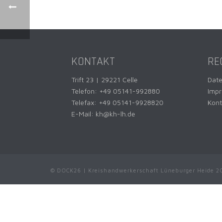
KONTAKT
RE
Trift 23 | 29221 Celle
Dat
Telefon:
+49 05141-992880
Imp
Telefax: +49 05141-9928820
Kont
E-Mail:
kh@kh-lh.de
© DOCK26 | Kreishandwerkerschaft Lüneburger Heide 2