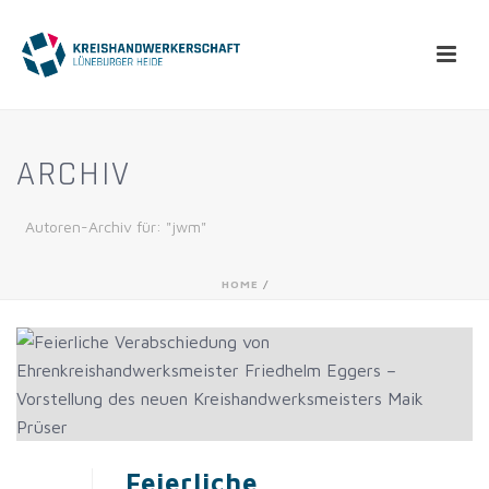
ARCHIV
Autoren-Archiv für: "jwm"
HOME
/
Feierliche