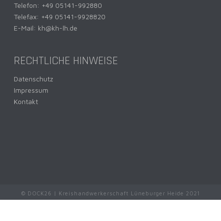
Telefon:
+49 05141-992880
Telefax: +49 05141-9928820
E-Mail:
kh@kh-lh.de
RECHTLICHE HINWEISE
Datenschutz
Impressum
Kontakt
© DOCK26 | Kreishandwerkerschaft Lüneburger Heide 2021